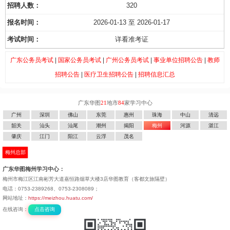
320
2026-01-13 至 2026-01-17
详看准考证
广东公务员考试
|
国家公务员考试
|
广州公务员考试
|
事业单位招聘公告
|
教师
招聘公告
|
医疗卫生招聘公告
|
招聘信息汇总
广东华图
21
地市
84
家学习中心
广州
深圳
佛山
东莞
惠州
珠海
中山
清远
韶关
汕头
汕尾
潮州
揭阳
梅州
河源
湛江
肇庆
江门
阳江
云浮
茂名
梅州总部
广东华图梅州学习中心：
梅州市梅江区江南彬芳大道嘉恒路烟草大楼3店华图教育（客都文旅隔壁）
电话：0753-2389268、0753-2308089；
网站地址：
https://meizhou.huatu.com/
在线咨询：
点击咨询