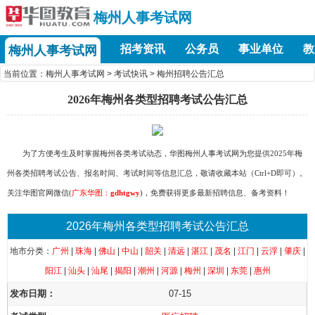
梅州人事考试网
招考资讯
公务员
事业单位
教
梅州人事考试网
当前位置：
梅州人事考试网
>
考试快讯
>
梅州招聘公告汇总
2026年梅州各类型招聘考试公告汇总
为了方便考生及时掌握梅州各类考试动态，华图
梅州人事考试网
为您提供2025年梅
州各类招聘考试公告、报名时间、考试时间等信息汇总，敬请收藏本站（Ctrl+D即可）。
关注华图官网微信(
广东华图：
gdhtgwy
)，免费获得更多最新招聘信息、备考资料！
2026年梅州各类型招聘考试公告汇总
地市分类：
广州
|
珠海
|
佛山
|
中山
|
韶关
|
清远
|
湛江
|
茂名
|
江门
|
云浮
|
肇庆
|
阳江
|
汕头
|
汕尾
|
揭阳
|
潮州
|
河源
|
梅州
|
深圳
|
东莞
|
惠州
07-15